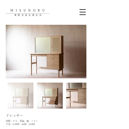
MISUNOBU
翠野歩家具製作所
​ドレッサー
材種：ナラ、真鍮、籐、ミラー
​寸法：w1030 d420 h1250